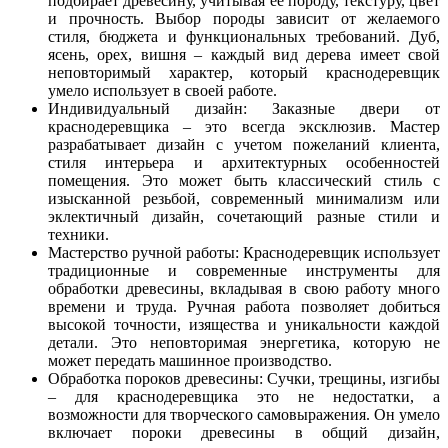
подбирает древесину, учитывая ее породу, текстуру, цвет
и прочность. Выбор породы зависит от желаемого
стиля, бюджета и функциональных требований. Дуб,
ясень, орех, вишня – каждый вид дерева имеет свой
неповторимый характер, который краснодеревщик
умело использует в своей работе.
Индивидуальный дизайн: Заказные двери от
краснодеревщика – это всегда эксклюзив. Мастер
разрабатывает дизайн с учетом пожеланий клиента,
стиля интерьера и архитектурных особенностей
помещения. Это может быть классический стиль с
изысканной резьбой, современный минимализм или
эклектичный дизайн, сочетающий разные стили и
техники.
Мастерство ручной работы: Краснодеревщик использует
традиционные и современные инструменты для
обработки древесины, вкладывая в свою работу много
времени и труда. Ручная работа позволяет добиться
высокой точности, изящества и уникальности каждой
детали. Это неповторимая энергетика, которую не
может передать машинное производство.
Обработка пороков древесины: Сучки, трещины, изгибы
– для краснодеревщика это не недостатки, а
возможности для творческого самовыражения. Он умело
включает пороки древесины в общий дизайн,